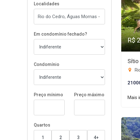
Localidades
Em condomínio fechado?
R$ 
Síti
Condomínio
Ri
2100
Preço mínimo
Preço máximo
Mais 
Quartos
1
2
3
4+