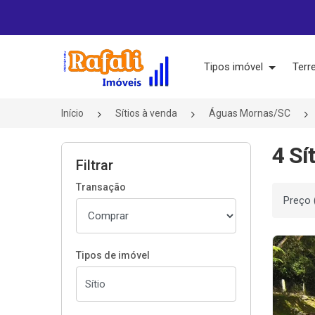
Página inicial
Tipos imóvel
Terr
Início
Sítios à venda
Águas Mornas/SC
4 Sí
Filtrar
Transação
Ordenar
Tipos de imóvel