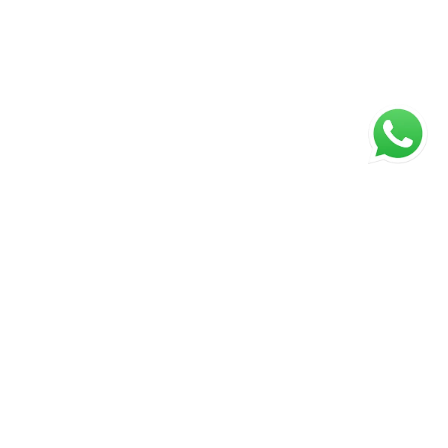
ágina inicial
RECI: 4381J