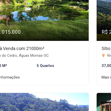
2.015.000
R$ 
o à Venda com 21000m²
Síti
o do Cedro, Águas Mornas-SC
Ri
0 M²
5 Quartos
37,0
informações
Mais 