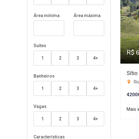
Área mínima
Área máxima
Suítes
R$ 
1
2
3
4+
Síti
Banheiros
Ri
1
2
3
4+
4200
Vagas
Mais 
1
2
3
4+
Características