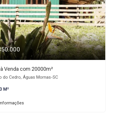
350.000
o à Venda com 20000m²
o do Cedro, Águas Mornas-SC
0 M²
informações