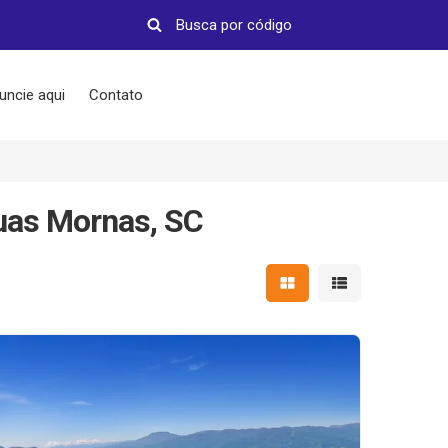
uncie aqui
Contato
guas Mornas, SC
Mostrar resultados em 
Mostrar resultad