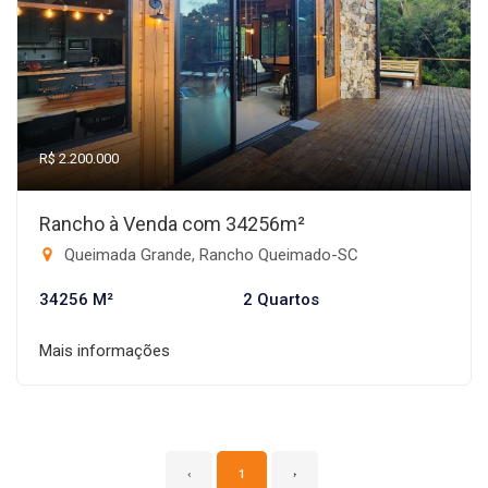
R$ 2.200.000
Rancho à Venda com 34256m²
Queimada Grande, Rancho Queimado-SC
34256 M²
2 Quartos
Mais informações
‹
1
›