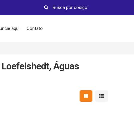
uncie aqui
Contato
 Loefelshedt, Águas
Mostrar resultados em 
Mostrar resultad