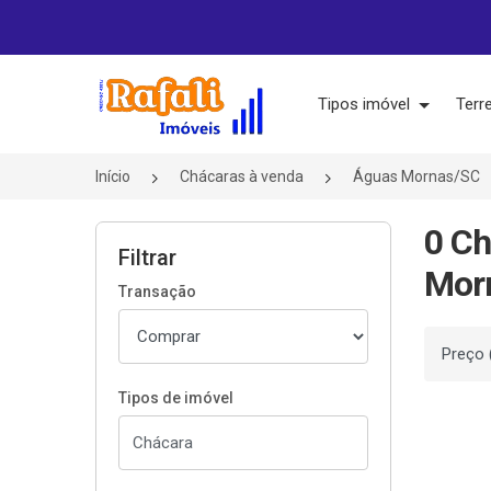
Página inicial
Tipos imóvel
Terr
Início
Chácaras à venda
Águas Mornas/SC
0 Ch
Filtrar
Mor
Transação
Ordenar
Tipos de imóvel