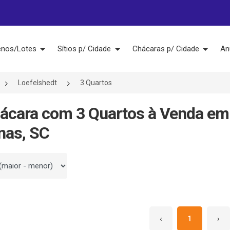
enos/Lotes
Sítios p/ Cidade
Chácaras p/ Cidade
An
Loefelshedt
3 Quartos
ácara com 3 Quartos à Venda em
nas, SC
 por
‹
1
›