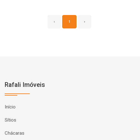
‹
1
›
Rafali Imóveis
Início
Sítios
Chácaras