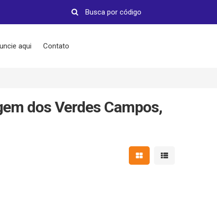
uncie aqui
Contato
gem dos Verdes Campos,
Mostrar resultados em 
Mostrar resultad