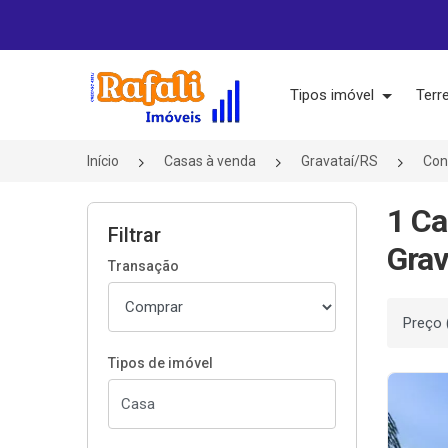
Página inicial
Tipos imóvel
Terr
Início
Casas à venda
Gravataí/RS
Con
1 C
Filtrar
Grav
Transação
Ordenar
Tipos de imóvel