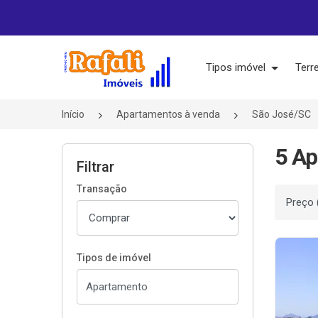
Página inicial
Tipos imóvel
Terr
Início
Apartamentos à venda
São José/SC
5 Ap
Filtrar
Transação
Ordenar
Tipos de imóvel