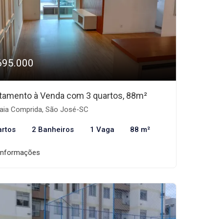
695.000
tamento à Venda com 3 quartos, 88m²
aia Comprida, São José-SC
artos
2 Banheiros
1 Vaga
88 m²
informações