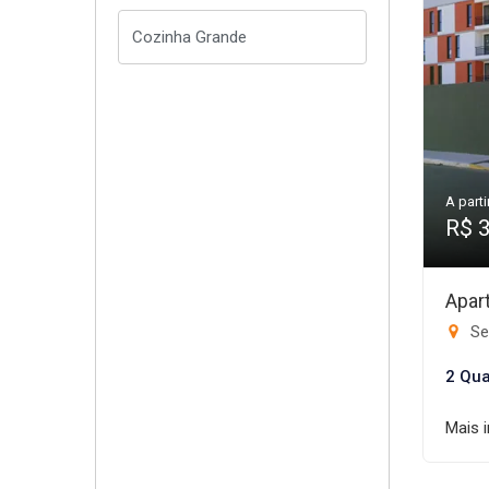
A parti
R$ 
Apar
Se
2 Qua
Mais 