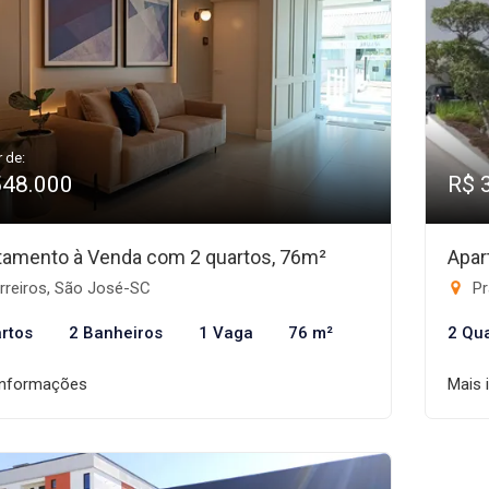
r de:
548.000
R$ 
tamento à Venda com 2 quartos, 76m²
Apar
rreiros, São José-SC
Pr
rtos
2 Banheiros
1 Vaga
76 m²
2 Qu
informações
Mais 