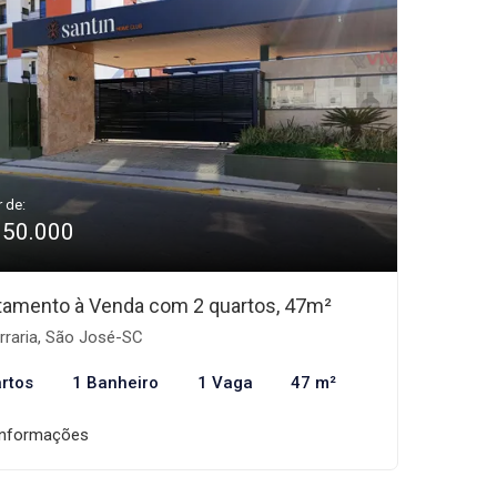
r de:
350.000
tamento à Venda com 2 quartos, 47m²
rraria, São José-SC
rtos
1 Banheiro
1 Vaga
47 m²
informações