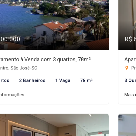
700.000
R$ 
tamento à Venda com 3 quartos, 78m²
Apar
ntro, São José-SC
Pr
rtos
2 Banheiros
1 Vaga
78 m²
3 Qu
informações
Mais 