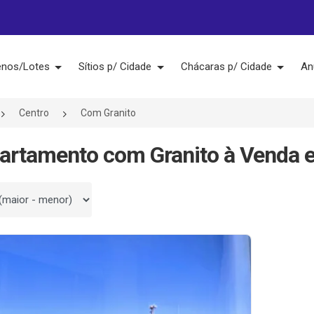
enos/Lotes
Sítios p/ Cidade
Chácaras p/ Cidade
An
Centro
Com Granito
artamento com Granito à Venda e
 por