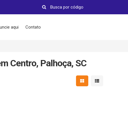
uncie aqui
Contato
m Centro, Palhoça, SC
Mostrar resultados em 
Mostrar resultad