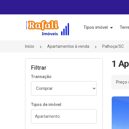
Página inicial
Tipos imóvel
Terr
Início
Apartamentos à venda
Palhoça/SC
1 Ap
Filtrar
Transação
Ordenar
Tipos de imóvel