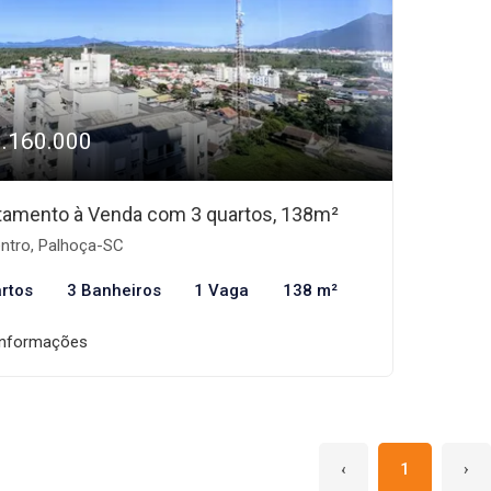
1.160.000
tamento à Venda com 3 quartos, 138m²
ntro, Palhoça-SC
rtos
3 Banheiros
1 Vaga
138 m²
informações
‹
1
›