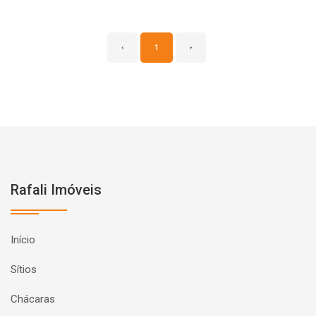
‹
1
›
Rafali Imóveis
Início
Sítios
Chácaras